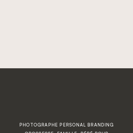
PHOTOGRAPHE PERSONAL BRANDING
GROSSESSE, FAMILLE, BÉBÉ POUR
ENTREPRENEURES À NANTES, SAVENAY & EN
LOIRE-ATLANTIQUE
© 2026 ANAÏS ROUSSEAU
CO-
REFUGE
PHOTOGRAPHE
FONDATRICE
CRÉATIF
DU