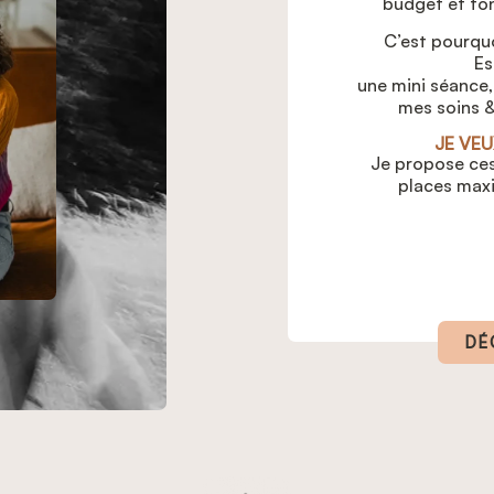
budget et ton
C’est pourquo
Es
une mini séance,
mes soins &
JE VEU
Je propose ces
places max
DÉ