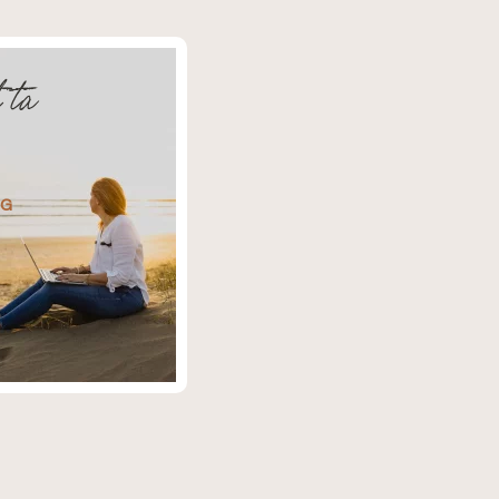
 ta
NG