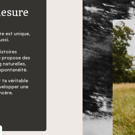
mesure
e est unique,
ussi.
istoires
e propose des
 naturelles,
 spontanéité.
 ta véritable
évelopper une
ncère.